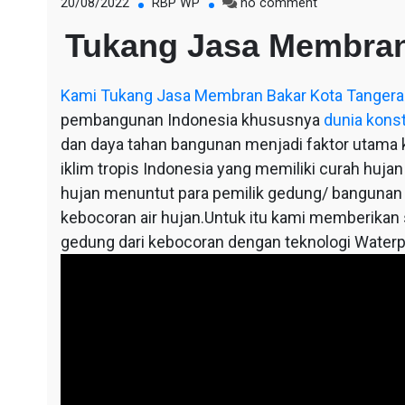
on
20/08/2022
RBP WP
no comment
Tukang
Tukang Jasa Membran
Jasa
Membran
Bakar
Kami
Tukang Jasa Membran Bakar Kota Tanger
Kota
Tangerang
pembangunan Indonesia khususnya
dunia kons
dan daya tahan bangunan menjadi faktor utama ka
iklim tropis Indonesia yang memiliki curah hujan
hujan menuntut para pemilik gedung/ bangunan
kebocoran air hujan.Untuk itu kami memberikan so
gedung dari kebocoran dengan teknologi Waterp