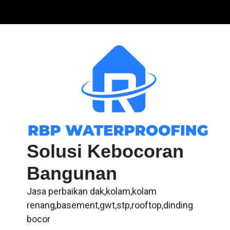
Skip
to
content
Solusi Kebocoran
Bangunan
Jasa perbaikan dak,kolam,kolam
renang,basement,gwt,stp,rooftop,dinding
bocor