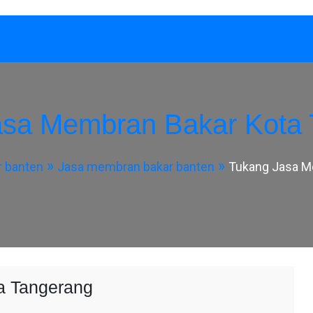
asa Membran Bakar Kota 
r banten
Jasa membran bakar banten
Tukang Jasa M
a Tangerang