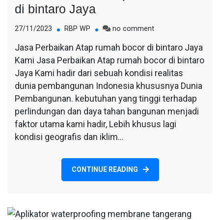
di bintaro Jaya
on
27/11/2023
RBP WP
no comment
Jasa
Jasa Perbaikan Atap rumah bocor di bintaro Jaya
Perbaikan
Kami Jasa Perbaikan Atap rumah bocor di bintaro
Atap
rumah
Jaya Kami hadir dari sebuah kondisi realitas
bocor
dunia pembangunan Indonesia khususnya Dunia
di
Pembangunan. kebutuhan yang tinggi terhadap
bintaro
perlindungan dan daya tahan bangunan menjadi
Jaya
faktor utama kami hadir, Lebih khusus lagi
kondisi geografis dan iklim…
CONTINUE READING