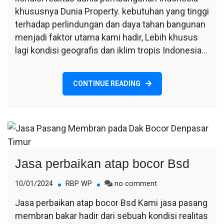
Di
khususnya Dunia Property. kebutuhan yang tinggi
Serpong
terhadap perlindungan dan daya tahan bangunan
Tangsel
menjadi faktor utama kami hadir, Lebih khusus
lagi kondisi geografis dan iklim tropis Indonesia…
CONTINUE READING
Jasa perbaikan atap bocor Bsd
on
10/01/2024
RBP WP
no comment
Jasa
Jasa perbaikan atap bocor Bsd Kami jasa pasang
perbaikan
membran bakar hadir dari sebuah kondisi realitas
atap