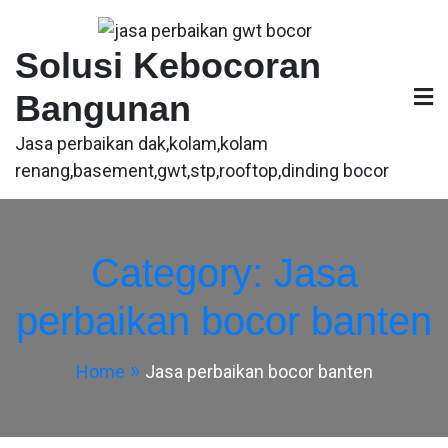
Skip
to
Solusi Kebocoran
content
Bangunan
Jasa perbaikan dak,kolam,kolam
renang,basement,gwt,stp,rooftop,dinding bocor
Category:
Jasa
perbaikan bocor banten
Home
Jasa perbaikan bocor banten