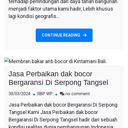
terhadap perlindungan dan daya tahan bangunan
menjadi faktor utama kami hadir, Lebih khusus
lagi kondisi geografis…
CONTINUE READING
Jasa Perbaikan dak bocor
Bergaransi Di Serpong Tangsel
on
30/03/2024
RBP WP
no comment
Jasa
Jasa Perbaikan dak bocor Bergaransi Di Serpong
Perbaikan
Tangsel Kami Jasa Perbaikan dak bocor
dak
bocor
Bergaransi Di Serpong Tangsel hadir dari sebuah
Bergaransi
kondisi realitas dunia pembangunan Indonesia