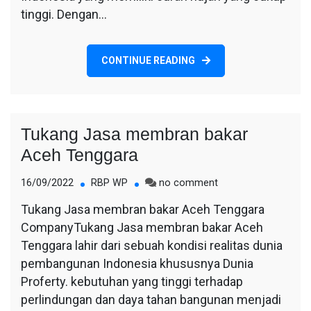
tinggi. Dengan…
CONTINUE READING
Tukang Jasa membran bakar
Aceh Tenggara
on
16/09/2022
RBP WP
no comment
Tukang
Tukang Jasa membran bakar Aceh Tenggara
Jasa
CompanyTukang Jasa membran bakar Aceh
membran
bakar
Tenggara lahir dari sebuah kondisi realitas dunia
Aceh
pembangunan Indonesia khususnya Dunia
Tenggara
Proferty. kebutuhan yang tinggi terhadap
perlindungan dan daya tahan bangunan menjadi