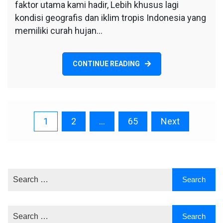
faktor utama kami hadir, Lebih khusus lagi
kondisi geografis dan iklim tropis Indonesia yang
memiliki curah hujan…
CONTINUE READING
Posts
1
2
…
65
Next
pagination