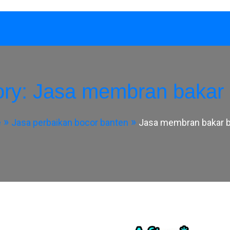
ory:
Jasa membran bakar 
e
Jasa perbaikan bocor banten
Jasa membran bakar 