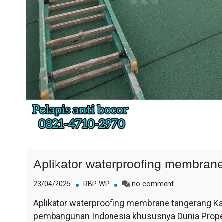
Aplikator waterproofing membran
on
23/04/2025
RBP WP
no comment
Aplikator
Aplikator waterproofing membrane tangerang Kami
waterproofing
pembangunan Indonesia khususnya Dunia Propert
membrane