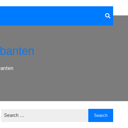
banten
banten