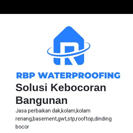
Skip
to
content
Solusi Kebocoran
Bangunan
Jasa perbaikan dak,kolam,kolam
renang,basement,gwt,stp,rooftop,dinding
bocor