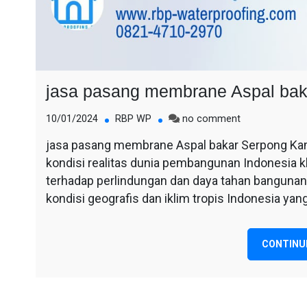
jasa pasang membrane Aspal bak
on
10/01/2024
RBP WP
no comment
jasa
jasa pasang membrane Aspal bakar Serpong Kam
pasang
kondisi realitas dunia pembangunan Indonesia k
membrane
Aspal
terhadap perlindungan dan daya tahan bangunan 
bakar
kondisi geografis dan iklim tropis Indonesia ya
Serpong
CONTINU