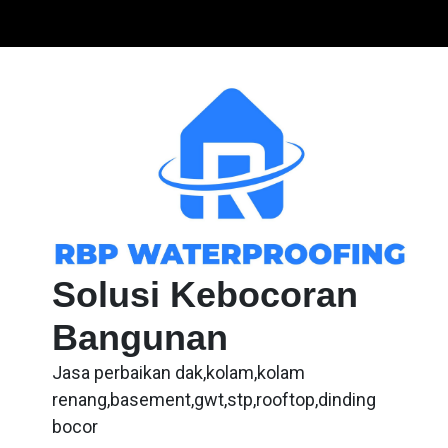
Skip
to
content
Solusi Kebocoran
Bangunan
Jasa perbaikan dak,kolam,kolam
renang,basement,gwt,stp,rooftop,dinding
bocor