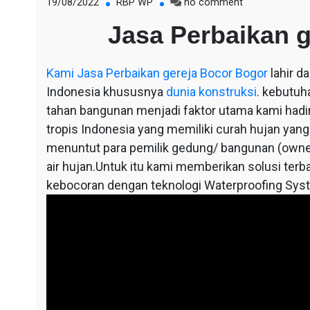
on
19/08/2022
RBP WP
no comment
Jasa
Jasa Perbaikan 
Perbaikan
gereja
Bocor
Kami
Jasa Perbaikan gereja Bocor Bogor
lahir d
Bogor
Indonesia khususnya
dunia konstruksi
. kebutuh
tahan bangunan menjadi faktor utama kami hadir,
tropis Indonesia yang memiliki curah hujan yang
menuntut para pemilik gedung/ bangunan (owne
air hujan.Untuk itu kami memberikan solusi terba
kebocoran dengan teknologi Waterproofing Sys