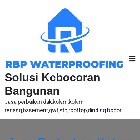
Skip
to
content
Solusi Kebocoran
Bangunan
Jasa perbaikan dak,kolam,kolam
renang,basement,gwt,stp,rooftop,dinding bocor