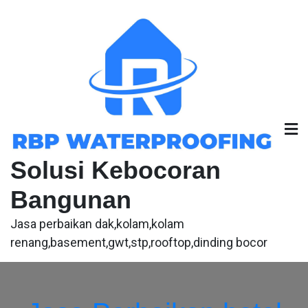
Skip
to
content
Solusi Kebocoran
Bangunan
Jasa perbaikan dak,kolam,kolam
renang,basement,gwt,stp,rooftop,dinding bocor