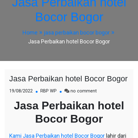
Jasa Perbaikan hotel
Bocor Bogor
Home
jasa perbaikan bocor bogor
Jasa Perbaikan hotel Bocor Bogor
Jasa Perbaikan hotel Bocor Bogor
on
19/08/2022
RBP WP
no comment
Jasa
Jasa Perbaikan hotel
Perbaikan
hotel
Bocor Bogor
Bocor
Bogor
Kami
Jasa Perbaikan hotel Bocor Bogor
lahir dari