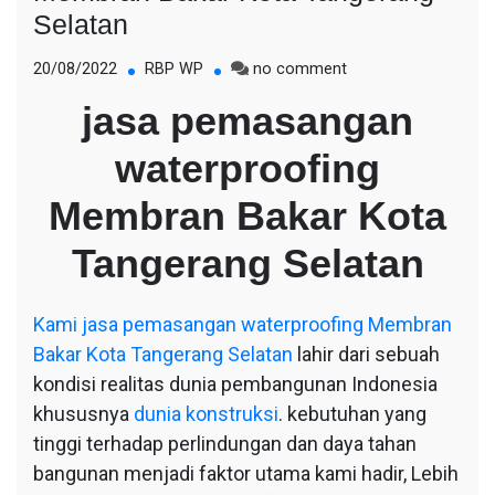
Selatan
on
20/08/2022
RBP WP
no comment
jasa
jasa pemasangan
pemasangan
waterproofing
waterproofing
Membran
Bakar
Membran Bakar Kota
Kota
Tangerang
Tangerang Selatan
Selatan
Kami
jasa pemasangan waterproofing Membran
Bakar Kota Tangerang Selatan
lahir dari sebuah
kondisi realitas dunia pembangunan Indonesia
khususnya
dunia konstruksi
. kebutuhan yang
tinggi terhadap perlindungan dan daya tahan
bangunan menjadi faktor utama kami hadir, Lebih