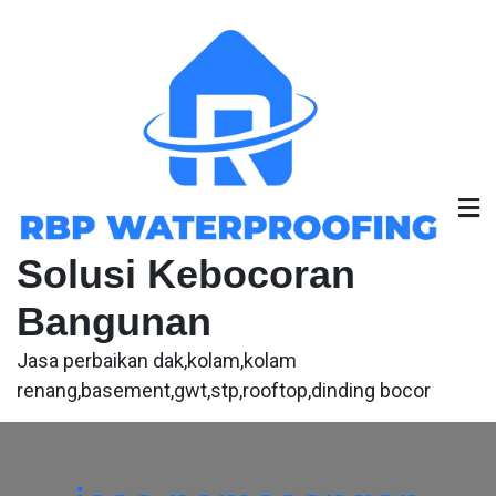
Skip
to
content
Solusi Kebocoran
Bangunan
Jasa perbaikan dak,kolam,kolam
renang,basement,gwt,stp,rooftop,dinding bocor