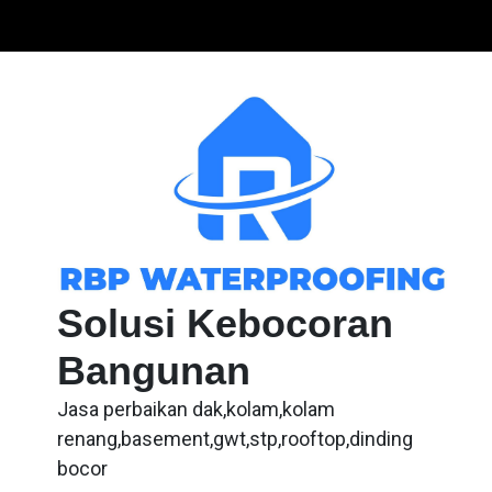
Skip
to
content
Solusi Kebocoran
Bangunan
Jasa perbaikan dak,kolam,kolam
renang,basement,gwt,stp,rooftop,dinding
bocor