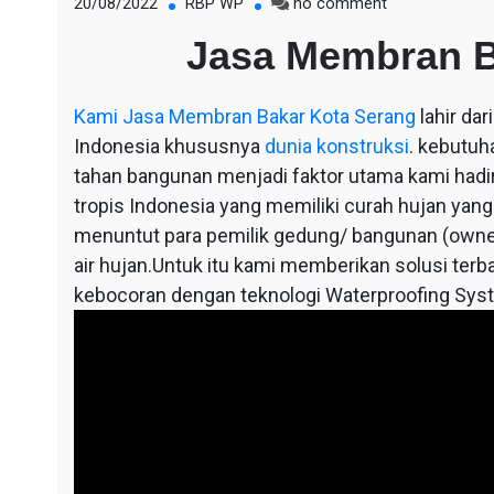
on
20/08/2022
RBP WP
no comment
Jasa
Jasa Membran B
Membran
Bakar
Kota
Kami
Jasa Membran Bakar Kota Serang
lahir da
Serang
Indonesia khususnya
dunia konstruksi
. kebutuh
tahan bangunan menjadi faktor utama kami hadir,
tropis Indonesia yang memiliki curah hujan yang
menuntut para pemilik gedung/ bangunan (owne
air hujan.Untuk itu kami memberikan solusi terba
kebocoran dengan teknologi Waterproofing Sys