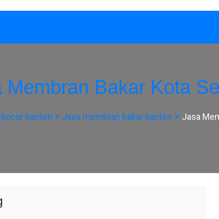
a Membran Bakar Kota Se
 bocor banten
Jasa membran bakar banten
Jasa Mem
g