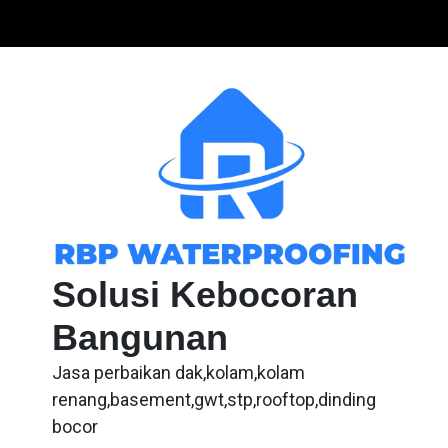
Skip
to
content
Solusi Kebocoran
Bangunan
Jasa perbaikan dak,kolam,kolam
renang,basement,gwt,stp,rooftop,dinding
bocor