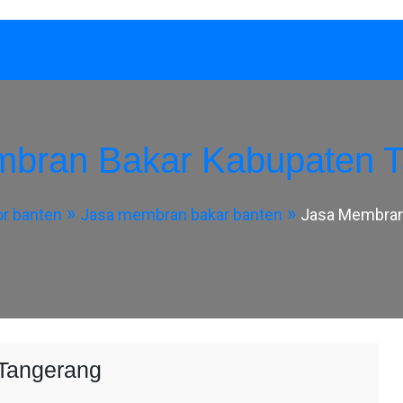
bran Bakar Kabupaten 
or banten
Jasa membran bakar banten
Jasa Membran
Tangerang