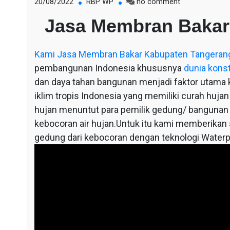
on
20/08/2022
RBP WP
no comment
Jasa
Jasa Membran Bakar
Membran
Bakar
Kabupaten
Kami
Jasa Membran Bakar Kabupaten Tangeran
Tangerang
pembangunan Indonesia khususnya
dunia kons
dan daya tahan bangunan menjadi faktor utama ka
iklim tropis Indonesia yang memiliki curah hujan
hujan menuntut para pemilik gedung/ bangunan
kebocoran air hujan.Untuk itu kami memberikan so
gedung dari kebocoran dengan teknologi Waterp