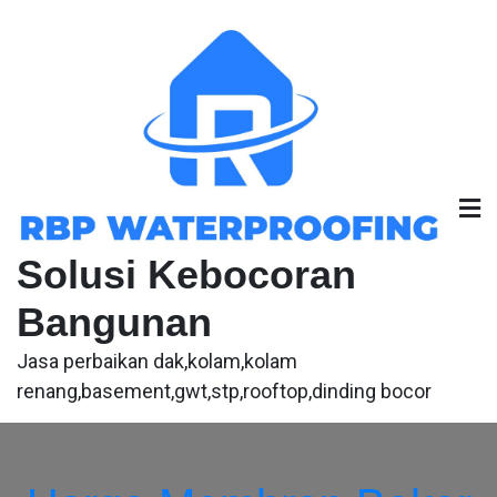
Skip
to
content
Solusi Kebocoran
Bangunan
Jasa perbaikan dak,kolam,kolam
renang,basement,gwt,stp,rooftop,dinding bocor