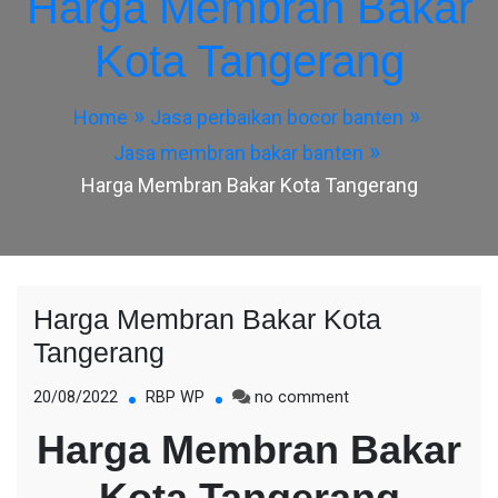
Harga Membran Bakar
Kota Tangerang
Home
Jasa perbaikan bocor banten
Jasa membran bakar banten
Harga Membran Bakar Kota Tangerang
Harga Membran Bakar Kota
Tangerang
on
20/08/2022
RBP WP
no comment
Harga
Harga Membran Bakar
Membran
Bakar
Kota Tangerang
Kota