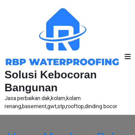
Skip
to
content
Solusi Kebocoran
Bangunan
Jasa perbaikan dak,kolam,kolam
renang,basement,gwt,stp,rooftop,dinding bocor