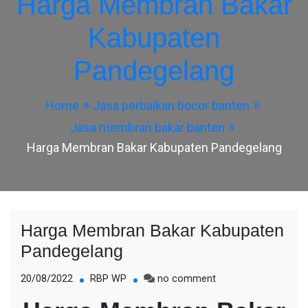
Harga Membran Bakar
Kabupaten
Pandegelang
Home
Jasa perbaikan bocor banten
Jasa membran bakar banten
Harga Membran Bakar Kabupaten Pandegelang
Harga Membran Bakar Kabupaten
Pandegelang
on
20/08/2022
RBP WP
no comment
Harga
Membran