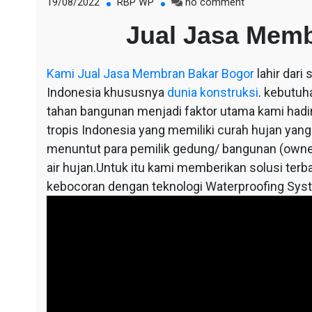
on
19/08/2022
RBP WP
no comment
Jual
Jual Jasa Mem
Jasa
Membran
Bakar
Kami
Jual Jasa Membran Bakar Bogor
lahir dari
Bogor
Indonesia khususnya
dunia konstruksi
. kebutuh
tahan bangunan menjadi faktor utama kami hadir,
tropis Indonesia yang memiliki curah hujan yang
menuntut para pemilik gedung/ bangunan (owne
air hujan.Untuk itu kami memberikan solusi terba
kebocoran dengan teknologi Waterproofing Sys