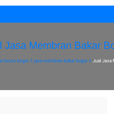
l Jasa Membran Bakar B
an bocor bogor
jasa membran bakar bogor
Jual Jasa