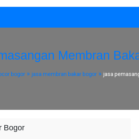
emasangan Membran Baka
ocor bogor
jasa membran bakar bogor
jasa pemasan
r Bogor