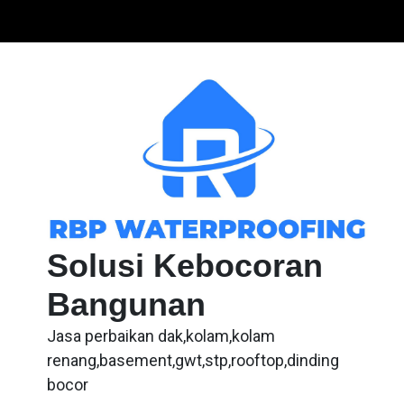
Skip
to
content
Solusi Kebocoran
Bangunan
Jasa perbaikan dak,kolam,kolam
renang,basement,gwt,stp,rooftop,dinding
bocor