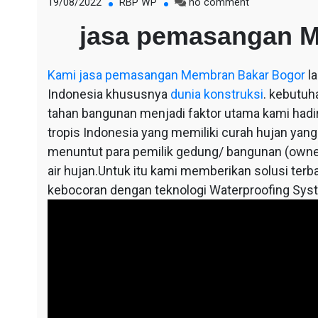
on
19/08/2022
RBP WP
no comment
jasa
jasa pemasangan 
pemasangan
Membran
Bakar
Kami
jasa pemasangan Membran Bakar Bogor
la
Bogor
Indonesia khususnya
dunia konstruksi
. kebutuh
tahan bangunan menjadi faktor utama kami hadir,
tropis Indonesia yang memiliki curah hujan yang
menuntut para pemilik gedung/ bangunan (owne
air hujan.Untuk itu kami memberikan solusi terba
kebocoran dengan teknologi Waterproofing Sys