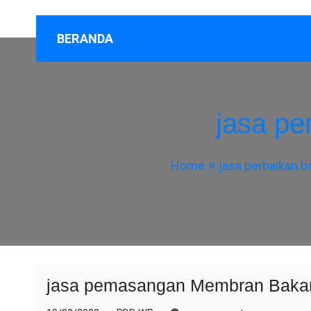
BERANDA
jasa p
Home
jasa perbaikan b
jasa pemasangan Membran Baka