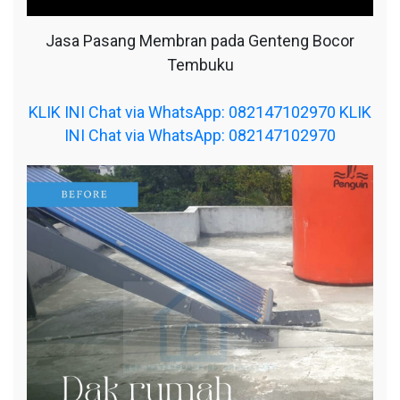
Jasa Pasang Membran pada Genteng Bocor
Tembuku
KLIK INI Chat via WhatsApp: 082147102970
KLIK
INI Chat via WhatsApp: 082147102970