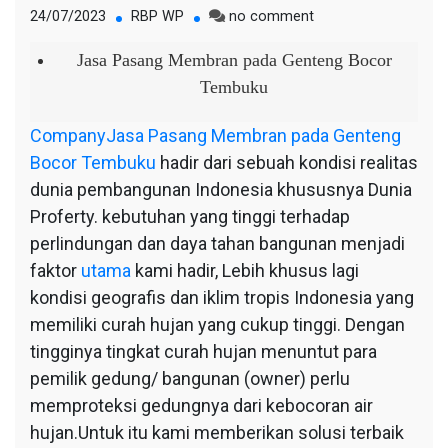
on
24/07/2023
RBP WP
no comment
Jasa
Pasang
Jasa Pasang Membran pada Genteng Bocor
Membran
Tembuku
pada
Genteng
Company
Jasa Pasang Membran pada Genteng
Bocor
Bocor Tembuku
hadir dari sebuah kondisi realitas
Tembuku
dunia pembangunan Indonesia khususnya Dunia
Proferty. kebutuhan yang tinggi terhadap
perlindungan dan daya tahan bangunan menjadi
faktor
utama
kami hadir, Lebih khusus lagi
kondisi geografis dan iklim tropis Indonesia yang
memiliki curah hujan yang cukup tinggi. Dengan
tingginya tingkat curah hujan menuntut para
pemilik gedung/ bangunan (owner) perlu
memproteksi gedungnya dari kebocoran air
hujan.Untuk itu kami memberikan solusi terbaik