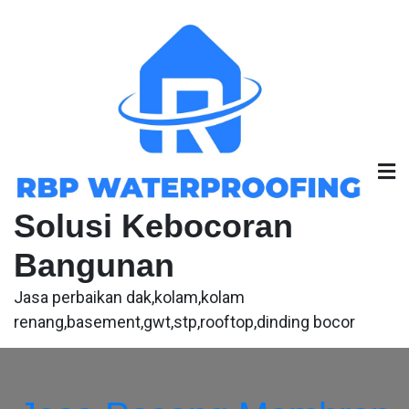
Skip
to
content
Solusi Kebocoran
Bangunan
Jasa perbaikan dak,kolam,kolam
renang,basement,gwt,stp,rooftop,dinding bocor