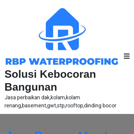
Skip
to
content
Solusi Kebocoran
Bangunan
Jasa perbaikan dak,kolam,kolam
renang,basement,gwt,stp,rooftop,dinding bocor