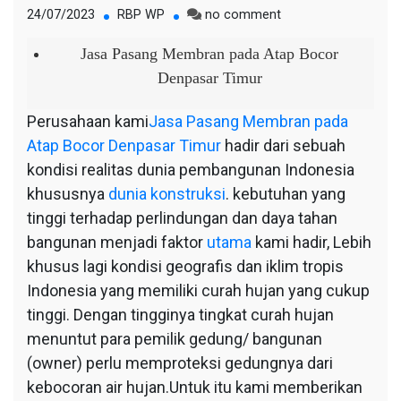
on
24/07/2023
RBP WP
no comment
Jasa
Pasang
Jasa Pasang Membran pada Atap Bocor
Membran
Denpasar Timur
pada
Atap
Perusahaan kami
Jasa Pasang Membran pada
Bocor
Atap Bocor Denpasar Timur
hadir dari sebuah
Denpasar
Timur
kondisi realitas dunia pembangunan Indonesia
khususnya
dunia konstruksi
. kebutuhan yang
tinggi terhadap perlindungan dan daya tahan
bangunan menjadi faktor
utama
kami hadir, Lebih
khusus lagi kondisi geografis dan iklim tropis
Indonesia yang memiliki curah hujan yang cukup
tinggi. Dengan tingginya tingkat curah hujan
menuntut para pemilik gedung/ bangunan
(owner) perlu memproteksi gedungnya dari
kebocoran air hujan.Untuk itu kami memberikan