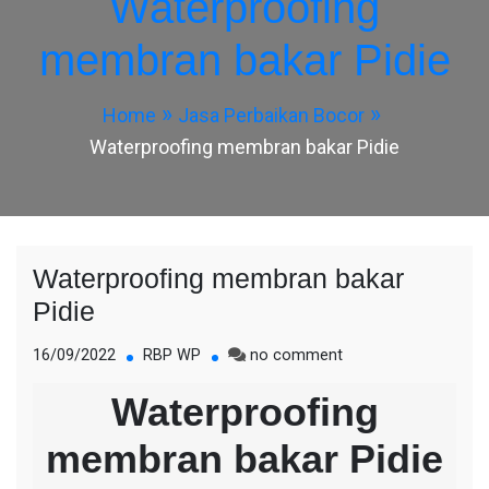
Waterproofing
membran bakar Pidie
Home
Jasa Perbaikan Bocor
Waterproofing membran bakar Pidie
Waterproofing membran bakar
Pidie
on
16/09/2022
RBP WP
no comment
Waterproofing
Waterproofing
membran
bakar
membran bakar Pidie
Pidie