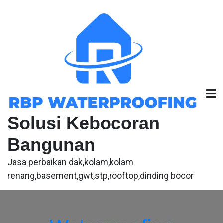
Skip
to
content
Solusi Kebocoran
Bangunan
Jasa perbaikan dak,kolam,kolam
renang,basement,gwt,stp,rooftop,dinding bocor