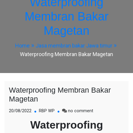
Waterproofing
Membran Bakar
Magetan
Home
Jasa membran bakar Jawa timur
Waterproofing Membran Bakar Magetan
Waterproofing Membran Bakar
Magetan
on
20/08/2022
RBP WP
no comment
Waterproofing
Waterproofing
Membran
Bakar