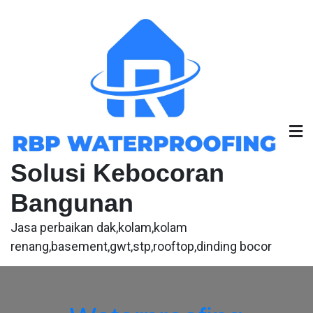
Skip
to
content
Solusi Kebocoran
Bangunan
Jasa perbaikan dak,kolam,kolam
renang,basement,gwt,stp,rooftop,dinding bocor