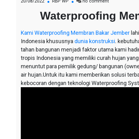
on
20/08/2022
RBP WP
no comment
Waterproofing
Waterproofing Me
Membran
Bakar
Jember
Kami
Waterproofing Membran Bakar Jember
lah
Indonesia khususnya
dunia konstruksi
. kebutuh
tahan bangunan menjadi faktor utama kami hadir,
tropis Indonesia yang memiliki curah hujan yang
menuntut para pemilik gedung/ bangunan (owne
air hujan.Untuk itu kami memberikan solusi terba
kebocoran dengan teknologi Waterproofing Sys