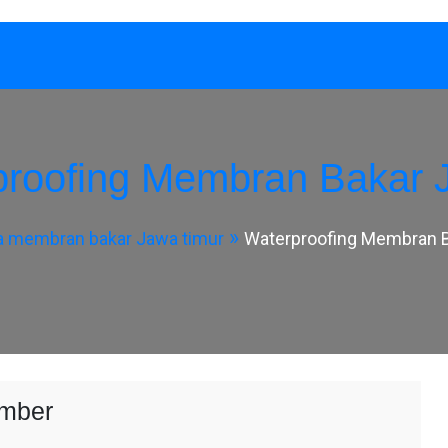
proofing Membran Bakar 
a membran bakar Jawa timur
Waterproofing Membran 
ember