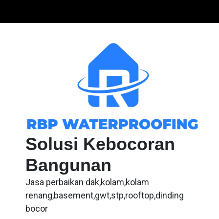
Skip
to
content
Solusi Kebocoran
Bangunan
Jasa perbaikan dak,kolam,kolam
renang,basement,gwt,stp,rooftop,dinding
bocor