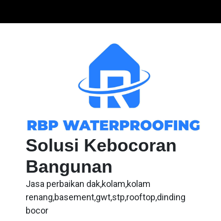
Skip
to
content
Solusi Kebocoran
Bangunan
Jasa perbaikan dak,kolam,kolam
renang,basement,gwt,stp,rooftop,dinding
bocor