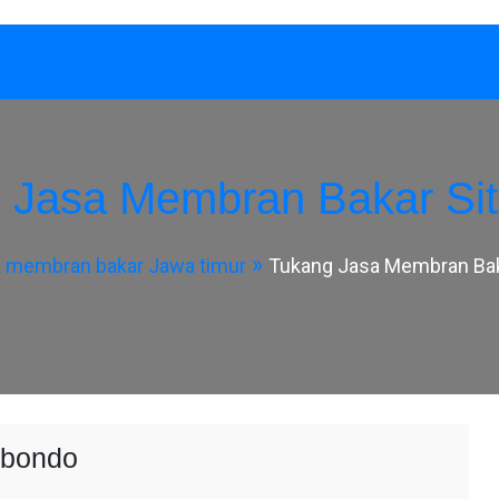
 Jasa Membran Bakar Si
 membran bakar Jawa timur
Tukang Jasa Membran Bak
ubondo