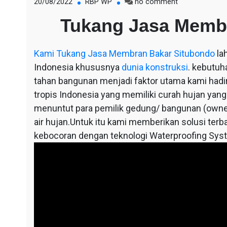
on
20/08/2022
RBP WP
no comment
Tukang
Tukang Jasa Memb
Jasa
Membran
Bakar
Kami
Tukang Jasa Membran Bakar Situbondo
la
Situbondo
Indonesia khususnya
dunia konstruksi
. kebutuh
tahan bangunan menjadi faktor utama kami hadir,
tropis Indonesia yang memiliki curah hujan yang
menuntut para pemilik gedung/ bangunan (owne
air hujan.Untuk itu kami memberikan solusi terba
kebocoran dengan teknologi Waterproofing Sys