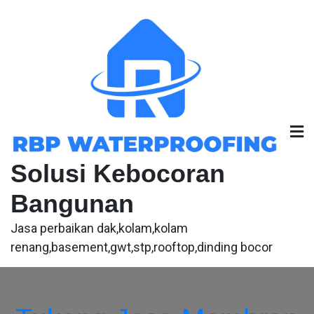
Skip
to
content
Solusi Kebocoran
Bangunan
Jasa perbaikan dak,kolam,kolam
renang,basement,gwt,stp,rooftop,dinding bocor