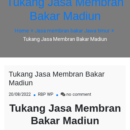
Tukang Jasa Membran
Bakar Madiun
Home
Jasa membran bakar Jawa timur
Tukang Jasa Membran Bakar Madiun
Tukang Jasa Membran Bakar
Madiun
on
20/08/2022
RBP WP
no comment
Tukang
Tukang Jasa Membran
Jasa
Membran
Bakar Madiun
Bakar
Madiun