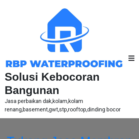
Skip
to
content
Solusi Kebocoran
Bangunan
Jasa perbaikan dak,kolam,kolam
renang,basement,gwt,stp,rooftop,dinding bocor