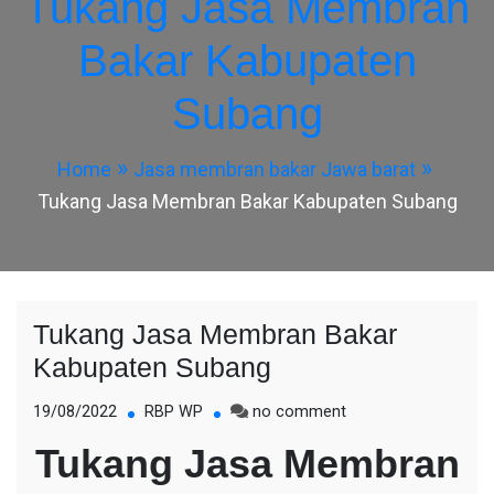
Tukang Jasa Membran
Bakar Kabupaten
Subang
Home
Jasa membran bakar Jawa barat
Tukang Jasa Membran Bakar Kabupaten Subang
Tukang Jasa Membran Bakar
Kabupaten Subang
on
19/08/2022
RBP WP
no comment
Tukang
Tukang Jasa Membran
Jasa
Membran