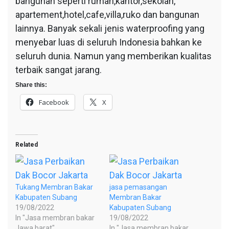
bangunan seperti rumah,kantor,sekolah,
apartement,hotel,cafe,villa,ruko dan bangunan
lainnya. Banyak sekali jenis waterproofing yang
menyebar luas di seluruh Indonesia bahkan ke
seluruh dunia. Namun yang memberikan kualitas
terbaik sangat jarang.
Share this:
Facebook
X
Related
Tukang Membran Bakar
jasa pemasangan
Kabupaten Subang
Membran Bakar
19/08/2022
Kabupaten Subang
In "Jasa membran bakar
19/08/2022
Jawa barat"
In "Jasa membran bakar