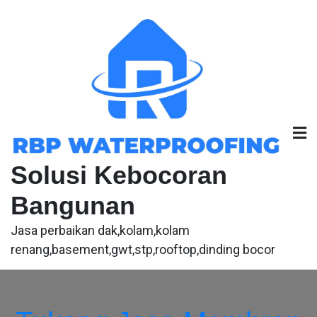
Skip
to
content
Solusi Kebocoran
Bangunan
Jasa perbaikan dak,kolam,kolam
renang,basement,gwt,stp,rooftop,dinding bocor