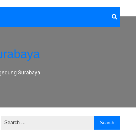
urabaya
 gedung Surabaya