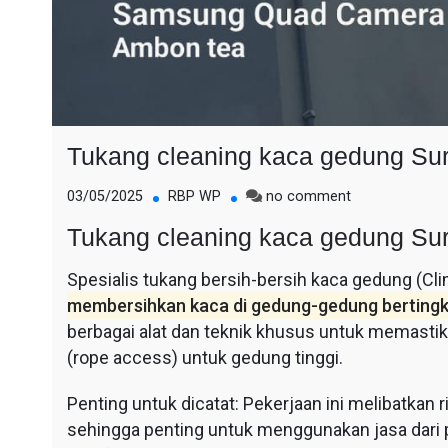
Tukang cleaning kaca gedung Su
on
03/05/2025
RBP WP
no comment
Tukang
Tukang cleaning kaca gedung Su
cleaning
kaca
Spesialis tukang bersih-bersih kaca gedung (Cl
gedung
Surabaya
membersihkan kaca di gedung-gedung bertingk
berbagai alat dan teknik khusus untuk memastika
(rope access) untuk gedung tinggi.
Penting untuk dicatat: Pekerjaan ini melibatkan r
sehingga penting untuk menggunakan jasa dari