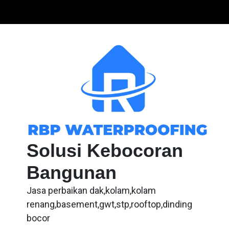
Skip
to
content
Solusi Kebocoran
Bangunan
Jasa perbaikan dak,kolam,kolam
renang,basement,gwt,stp,rooftop,dinding
bocor