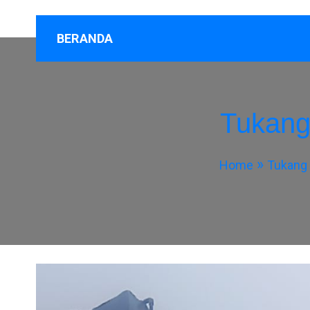
BERANDA
Tukang
Home
Tukang 