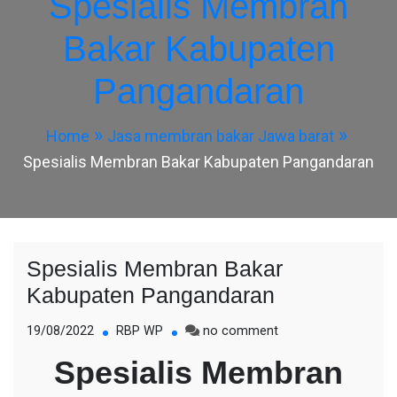
Spesialis Membran
Bakar Kabupaten
Pangandaran
Home
Jasa membran bakar Jawa barat
Spesialis Membran Bakar Kabupaten Pangandaran
Spesialis Membran Bakar
Kabupaten Pangandaran
on
19/08/2022
RBP WP
no comment
Spesialis
Spesialis Membran
Membran
Bakar