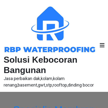
Skip
to
content
Solusi Kebocoran
Bangunan
Jasa perbaikan dak,kolam,kolam
renang,basement,gwt,stp,rooftop,dinding bocor