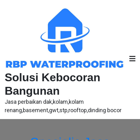
Skip
to
content
Solusi Kebocoran
Bangunan
Jasa perbaikan dak,kolam,kolam
renang,basement,gwt,stp,rooftop,dinding bocor