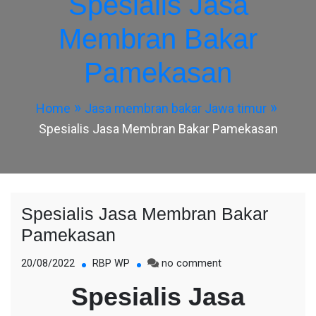
Spesialis Jasa
Membran Bakar
Pamekasan
Home
Jasa membran bakar Jawa timur
Spesialis Jasa Membran Bakar Pamekasan
Spesialis Jasa Membran Bakar
Pamekasan
on
20/08/2022
RBP WP
no comment
Spesialis
Spesialis Jasa
Jasa
Membran