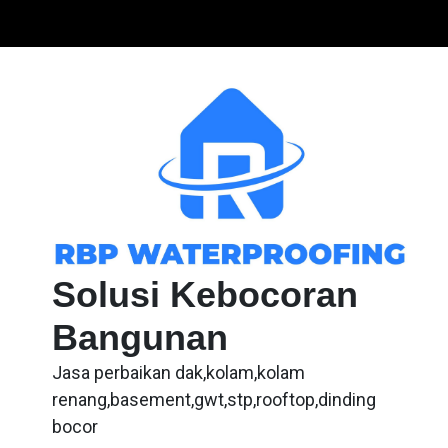
Skip
to
content
Solusi Kebocoran
Bangunan
Jasa perbaikan dak,kolam,kolam
renang,basement,gwt,stp,rooftop,dinding
bocor