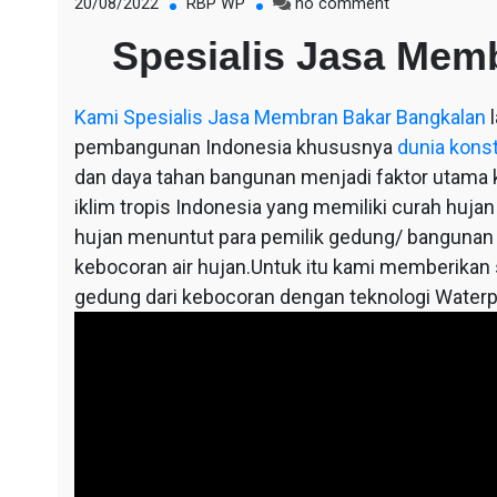
on
20/08/2022
RBP WP
no comment
Spesialis
Spesialis Jasa Mem
Jasa
Membran
Bakar
Kami
Spesialis Jasa Membran Bakar Bangkalan
l
Bangkalan
pembangunan Indonesia khususnya
dunia kons
dan daya tahan bangunan menjadi faktor utama ka
iklim tropis Indonesia yang memiliki curah hujan
hujan menuntut para pemilik gedung/ bangunan
kebocoran air hujan.Untuk itu kami memberikan so
gedung dari kebocoran dengan teknologi Waterp