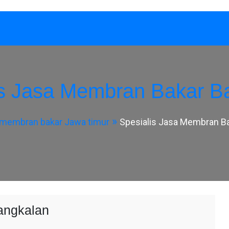
is Jasa Membran Bakar B
 membran bakar Jawa timur
Spesialis Jasa Membran B
angkalan