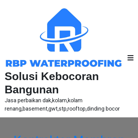
Skip
to
content
Solusi Kebocoran
Bangunan
Jasa perbaikan dak,kolam,kolam
renang,basement,gwt,stp,rooftop,dinding bocor