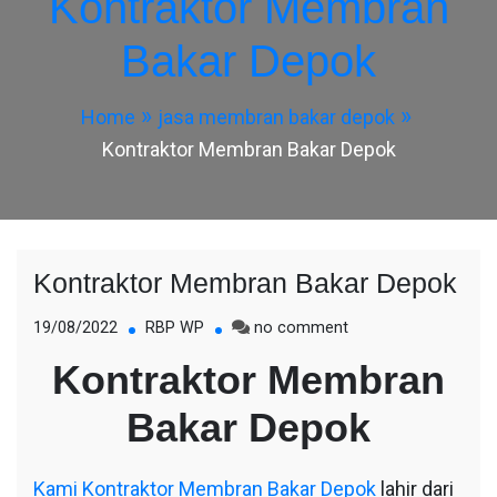
Kontraktor Membran
Bakar Depok
Home
jasa membran bakar depok
Kontraktor Membran Bakar Depok
Kontraktor Membran Bakar Depok
on
19/08/2022
RBP WP
no comment
Kontraktor
Kontraktor Membran
Membran
Bakar
Bakar Depok
Depok
Kami
Kontraktor Membran Bakar Depok
lahir dari