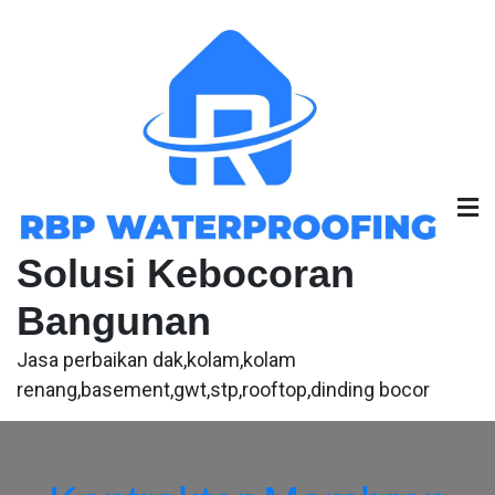
Skip
to
content
Solusi Kebocoran
Bangunan
Jasa perbaikan dak,kolam,kolam
renang,basement,gwt,stp,rooftop,dinding bocor