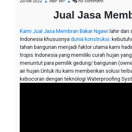
on
20/08/2022
RBP WP
no comment
Jual
Jual Jasa Mem
Jasa
Membran
Bakar
Kami
Jual Jasa Membran Bakar Ngawi
lahir dar
Ngawi
Indonesia khususnya
dunia konstruksi
. kebutuh
tahan bangunan menjadi faktor utama kami hadir,
tropis Indonesia yang memiliki curah hujan yang
menuntut para pemilik gedung/ bangunan (owne
air hujan.Untuk itu kami memberikan solusi terba
kebocoran dengan teknologi Waterproofing Sys