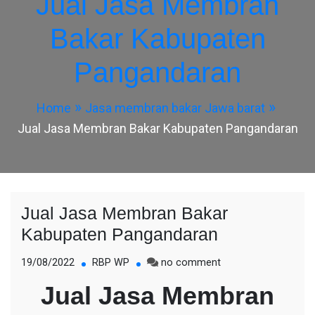
Jual Jasa Membran
Bakar Kabupaten
Pangandaran
Home
Jasa membran bakar Jawa barat
Jual Jasa Membran Bakar Kabupaten Pangandaran
Jual Jasa Membran Bakar
Kabupaten Pangandaran
on
19/08/2022
RBP WP
no comment
Jual
Jual Jasa Membran
Jasa
Membran