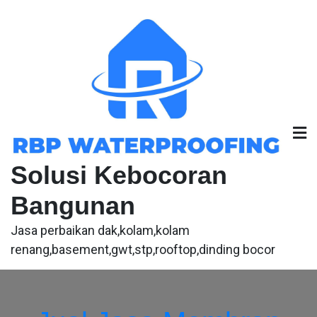
Skip
to
content
Solusi Kebocoran
Bangunan
Jasa perbaikan dak,kolam,kolam
renang,basement,gwt,stp,rooftop,dinding bocor