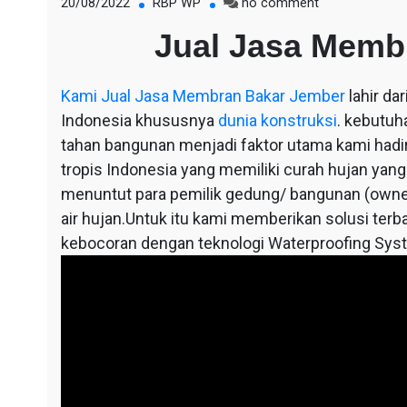
on
20/08/2022
RBP WP
no comment
Jual
Jual Jasa Memb
Jasa
Membran
Bakar
Kami
Jual Jasa Membran Bakar Jember
lahir da
Jember
Indonesia khususnya
dunia konstruksi
. kebutuh
tahan bangunan menjadi faktor utama kami hadir,
tropis Indonesia yang memiliki curah hujan yang
menuntut para pemilik gedung/ bangunan (owne
air hujan.Untuk itu kami memberikan solusi terba
kebocoran dengan teknologi Waterproofing Sys