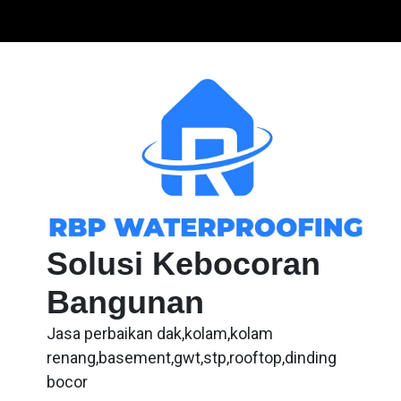
Skip
to
content
Solusi Kebocoran
Bangunan
Jasa perbaikan dak,kolam,kolam
renang,basement,gwt,stp,rooftop,dinding
bocor