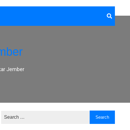
mber
kar Jember