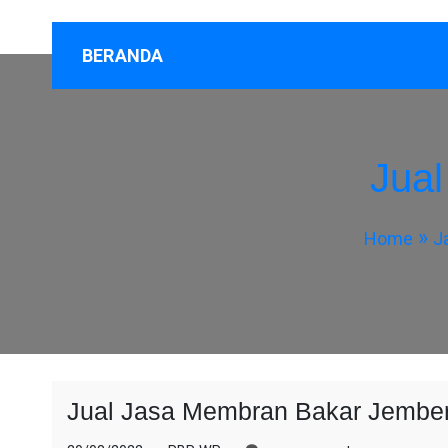
BERANDA
Jua
Home
J
Jual Jasa Membran Bakar Jembe