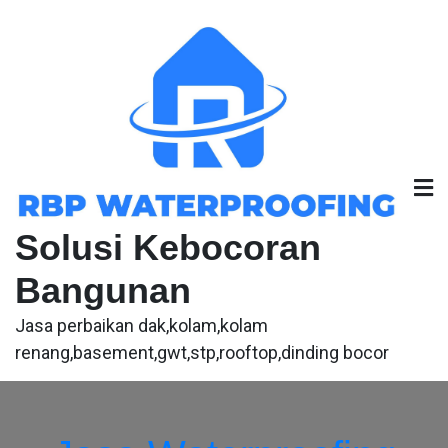
Skip
to
content
Solusi Kebocoran
Bangunan
Jasa perbaikan dak,kolam,kolam
renang,basement,gwt,stp,rooftop,dinding bocor