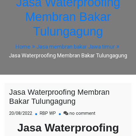
Jasa Waterproofing
Membran Bakar
Tulungagung
Home
Jasa membran bakar Jawa timur
Jasa Waterproofing Membran Bakar Tulungagung
Jasa Waterproofing Membran
Bakar Tulungagung
on
20/08/2022
RBP WP
no comment
Jasa
Jasa Waterproofing
Waterproofing
Membran