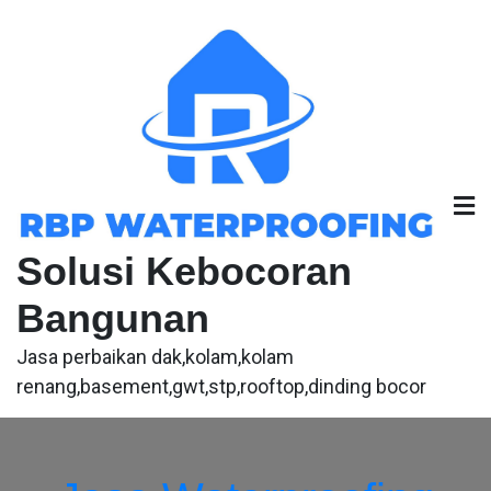
Skip
to
content
Solusi Kebocoran
Bangunan
Jasa perbaikan dak,kolam,kolam
renang,basement,gwt,stp,rooftop,dinding bocor