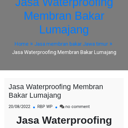
Jasa Waterproofing
Membran Bakar
Lumajang
Home
Jasa membran bakar Jawa timur
Jasa Waterproofing Membran Bakar Lumajang
Jasa Waterproofing Membran
Bakar Lumajang
on
20/08/2022
RBP WP
no comment
Jasa
Jasa Waterproofing
Waterproofing
Membran