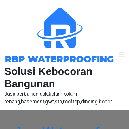
Skip
to
content
Solusi Kebocoran
Bangunan
Jasa perbaikan dak,kolam,kolam
renang,basement,gwt,stp,rooftop,dinding bocor