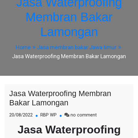
Jasa Waterproofing
Membran Bakar
Lamongan
Home
Jasa membran bakar Jawa timur
Jasa Waterproofing Membran Bakar Lamongan
Jasa Waterproofing Membran
Bakar Lamongan
on
20/08/2022
RBP WP
no comment
Jasa
Jasa Waterproofing
Waterproofing
Membran