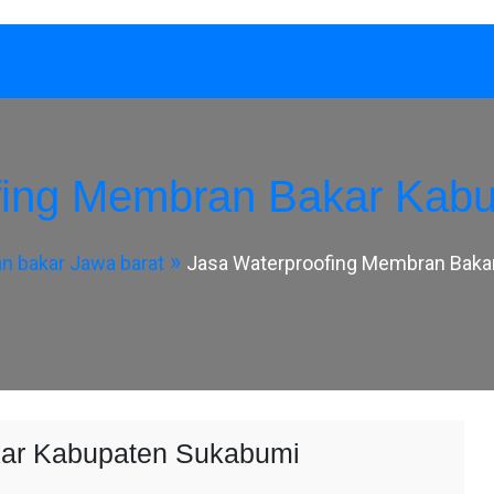
fing Membran Bakar Kab
 bakar Jawa barat
Jasa Waterproofing Membran Baka
kar Kabupaten Sukabumi