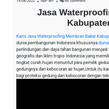
on
19/08/2022
RBP WP
no comment
Jasa
Jasa Waterproof
Waterproofing
Membran
Kabupate
Bakar
Kabupaten
Sukabumi
Kami
Jasa Waterproofing Membran Bakar Kabu
dunia pembangunan Indonesia khususnya
dunia
perlindungan dan daya tahan bangunan menjadi fa
geografis dan iklim tropis Indonesia yang memil
tingkat curah hujan menuntut para pemilik ged
gedungnya dari kebocoran air hujan.Untuk itu ka
bagi proteksi gedung dari kebocoran dengan te