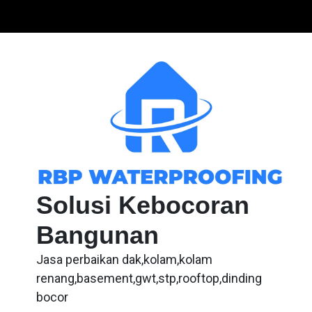
Skip
to
content
Solusi Kebocoran
Bangunan
Jasa perbaikan dak,kolam,kolam
renang,basement,gwt,stp,rooftop,dinding
bocor