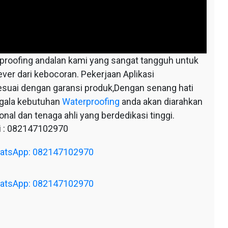
oofing andalan kami yang sangat tangguh untuk
ever dari kebocoran. Pekerjaan Aplikasi
esuai dengan garansi produk,Dengan senang hati
egala kebutuhan
Waterproofing
anda akan diarahkan
nal dan tenaga ahli yang berdedikasi tinggi.
 : 082147102970
WhatsApp: 082147102970
WhatsApp: 082147102970