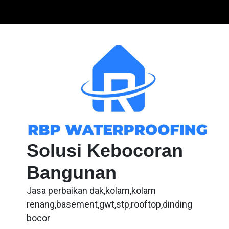
Skip
to
content
Solusi Kebocoran
Bangunan
Jasa perbaikan dak,kolam,kolam
renang,basement,gwt,stp,rooftop,dinding
bocor