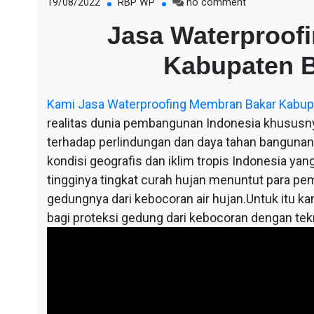
on
19/08/2022
RBP WP
no comment
Jasa
Jasa Waterproof
Waterproofing
Membran
Kabupaten 
Bakar
Kabupaten
Bandung
Kami
Jasa Waterproofing Membran Bakar Kabup
Barat
realitas dunia pembangunan Indonesia khusus
terhadap perlindungan dan daya tahan bangunan 
kondisi geografis dan iklim tropis Indonesia ya
tingginya tingkat curah hujan menuntut para p
gedungnya dari kebocoran air hujan.Untuk itu ka
bagi proteksi gedung dari kebocoran dengan te