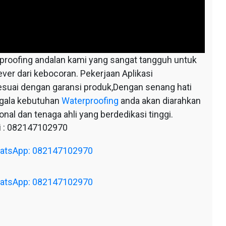
oofing andalan kami yang sangat tangguh untuk
ever dari kebocoran. Pekerjaan Aplikasi
esuai dengan garansi produk,Dengan senang hati
egala kebutuhan
Waterproofing
anda akan diarahkan
nal dan tenaga ahli yang berdedikasi tinggi.
 : 082147102970
WhatsApp: 082147102970
WhatsApp: 082147102970