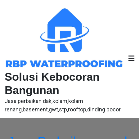
Skip
to
content
Solusi Kebocoran
Bangunan
Jasa perbaikan dak,kolam,kolam
renang,basement,gwt,stp,rooftop,dinding bocor