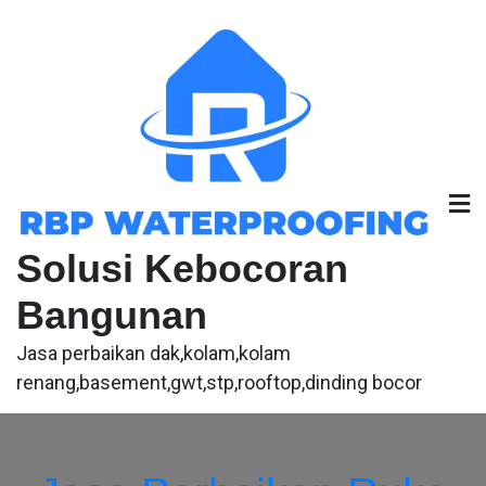
Skip
to
content
Solusi Kebocoran
Bangunan
Jasa perbaikan dak,kolam,kolam
renang,basement,gwt,stp,rooftop,dinding bocor