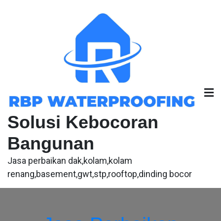
Skip
to
content
Solusi Kebocoran
Bangunan
Jasa perbaikan dak,kolam,kolam
renang,basement,gwt,stp,rooftop,dinding bocor