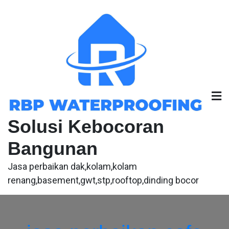
Skip
to
content
Solusi Kebocoran
Bangunan
Jasa perbaikan dak,kolam,kolam
renang,basement,gwt,stp,rooftop,dinding bocor