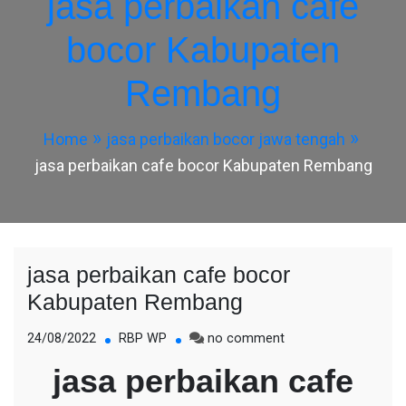
jasa perbaikan cafe
bocor Kabupaten
Rembang
Home
jasa perbaikan bocor jawa tengah
jasa perbaikan cafe bocor Kabupaten Rembang
jasa perbaikan cafe bocor
Kabupaten Rembang
on
24/08/2022
RBP WP
no comment
jasa
jasa perbaikan cafe
perbaikan
cafe