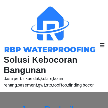
Skip
to
content
Solusi Kebocoran
Bangunan
Jasa perbaikan dak,kolam,kolam
renang,basement,gwt,stp,rooftop,dinding bocor