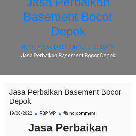
Jasa Perbaikan
Basement Bocor
Depok
Home
jasa perbaikan bocor depok
Jasa Perbaikan Basement Bocor Depok
Jasa Perbaikan Basement Bocor
Depok
on
19/08/2022
RBP WP
no comment
Jasa
Jasa Perbaikan
Perbaikan
Basement