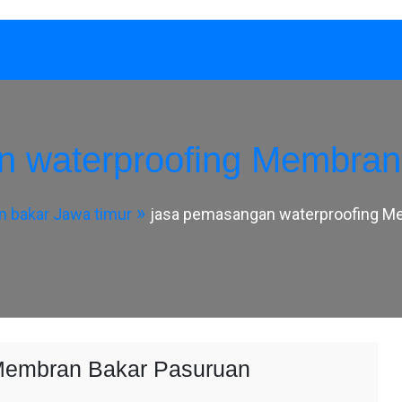
n waterproofing Membran
 bakar Jawa timur
jasa pemasangan waterproofing M
Membran Bakar Pasuruan