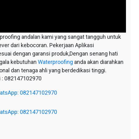
oofing andalan kami yang sangat tangguh untuk
ever dari kebocoran. Pekerjaan Aplikasi
esuai dengan garansi produk,Dengan senang hati
egala kebutuhan
Waterproofing
anda akan diarahkan
nal dan tenaga ahli yang berdedikasi tinggi.
 : 082147102970
WhatsApp: 082147102970
WhatsApp: 082147102970