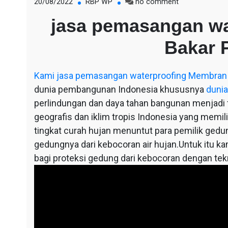
on
20/08/2022
RBP WP
no comment
jasa
jasa pemasangan w
pemasangan
waterproofing
Bakar 
Membran
Bakar
Pasuruan
Kami
jasa pemasangan waterproofing Membran
dunia pembangunan Indonesia khususnya
dunia
perlindungan dan daya tahan bangunan menjadi fa
geografis dan iklim tropis Indonesia yang memil
tingkat curah hujan menuntut para pemilik ged
gedungnya dari kebocoran air hujan.Untuk itu ka
bagi proteksi gedung dari kebocoran dengan te