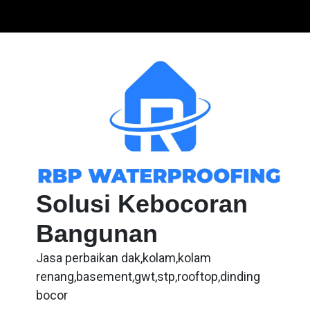
Skip
to
content
Solusi Kebocoran
Bangunan
Jasa perbaikan dak,kolam,kolam
renang,basement,gwt,stp,rooftop,dinding
bocor