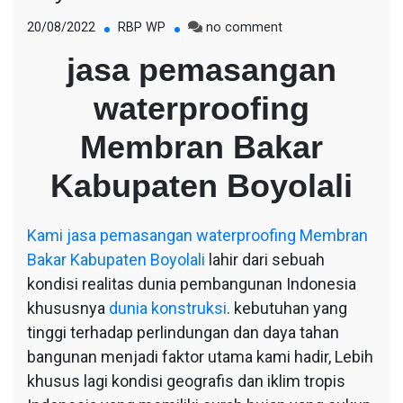
on
20/08/2022
RBP WP
no comment
jasa
jasa pemasangan
pemasangan
waterproofing
waterproofing
Membran
Bakar
Membran Bakar
Kabupaten
Boyolali
Kabupaten Boyolali
Kami
jasa pemasangan waterproofing Membran
Bakar Kabupaten Boyolali
lahir dari sebuah
kondisi realitas dunia pembangunan Indonesia
khususnya
dunia konstruksi
. kebutuhan yang
tinggi terhadap perlindungan dan daya tahan
bangunan menjadi faktor utama kami hadir, Lebih
khusus lagi kondisi geografis dan iklim tropis