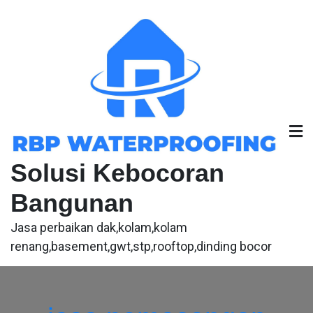
Skip
to
content
Solusi Kebocoran
Bangunan
Jasa perbaikan dak,kolam,kolam
renang,basement,gwt,stp,rooftop,dinding bocor