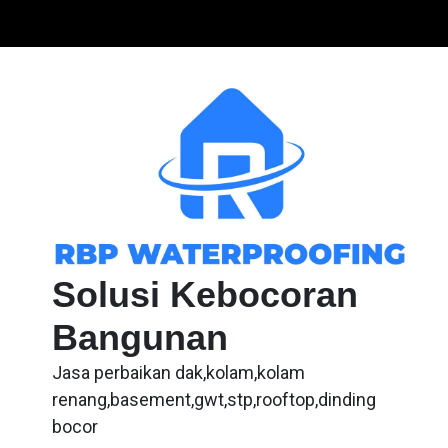
Skip
to
content
Solusi Kebocoran
Bangunan
Jasa perbaikan dak,kolam,kolam
renang,basement,gwt,stp,rooftop,dinding
bocor