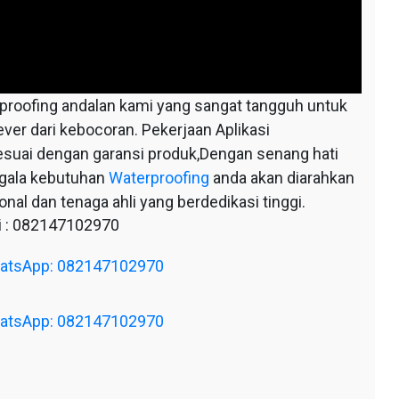
oofing andalan kami yang sangat tangguh untuk
ever dari kebocoran. Pekerjaan Aplikasi
esuai dengan garansi produk,Dengan senang hati
egala kebutuhan
Waterproofing
anda akan diarahkan
nal dan tenaga ahli yang berdedikasi tinggi.
 : 082147102970
WhatsApp: 082147102970
WhatsApp: 082147102970