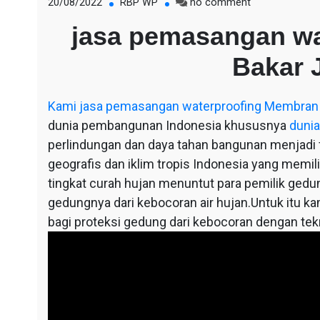
on
20/08/2022
RBP WP
no comment
jasa
jasa pemasangan w
pemasangan
waterproofing
Bakar
Membran
Bakar
Jombang
Kami
jasa pemasangan waterproofing Membran
dunia pembangunan Indonesia khususnya
dunia
perlindungan dan daya tahan bangunan menjadi fa
geografis dan iklim tropis Indonesia yang memil
tingkat curah hujan menuntut para pemilik ged
gedungnya dari kebocoran air hujan.Untuk itu ka
bagi proteksi gedung dari kebocoran dengan te