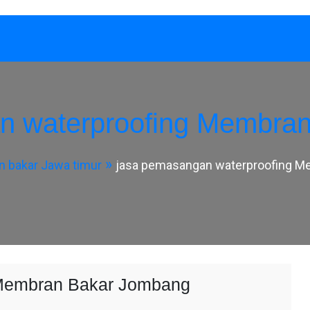
n waterproofing Membra
 bakar Jawa timur
jasa pemasangan waterproofing M
 Membran Bakar Jombang