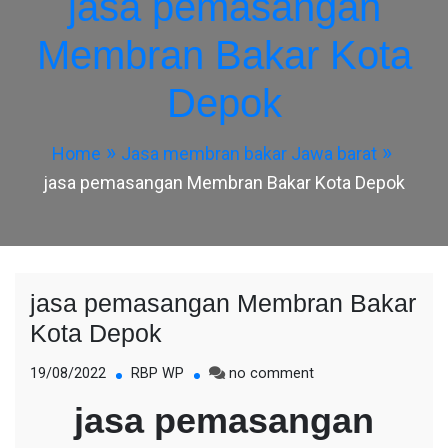
jasa pemasangan
Membran Bakar Kota
Depok
Home
Jasa membran bakar Jawa barat
jasa pemasangan Membran Bakar Kota Depok
jasa pemasangan Membran Bakar
Kota Depok
on
19/08/2022
RBP WP
no comment
jasa
jasa pemasangan
pemasangan
Membran