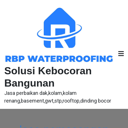
Skip
to
content
Solusi Kebocoran
Bangunan
Jasa perbaikan dak,kolam,kolam
renang,basement,gwt,stp,rooftop,dinding bocor