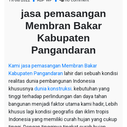
19/08/2022
RBP WP
no comment
jasa
jasa pemasangan
pemasangan
Membran
Membran Bakar
Bakar
Kabupaten
Kabupaten
Pangandaran
Pangandaran
Kami
jasa pemasangan Membran Bakar
Kabupaten Pangandaran
lahir dari sebuah kondisi
realitas dunia pembangunan Indonesia
khususnya
dunia konstruksi
. kebutuhan yang
tinggi terhadap perlindungan dan daya tahan
bangunan menjadi faktor utama kami hadir, Lebih
khusus lagi kondisi geografis dan iklim tropis
Indonesia yang memiliki curah hujan yang cukup
tinggi. Dengan tingginya tingkat curah hujan