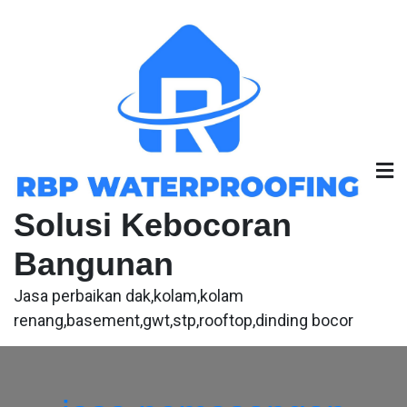
Skip
to
content
Solusi Kebocoran
Bangunan
Jasa perbaikan dak,kolam,kolam
renang,basement,gwt,stp,rooftop,dinding bocor