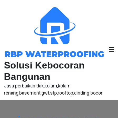
Skip
to
content
Solusi Kebocoran
Bangunan
Jasa perbaikan dak,kolam,kolam
renang,basement,gwt,stp,rooftop,dinding bocor