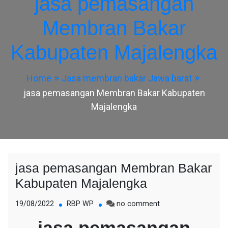
jasa pemasangan
Membran Bakar
Kabupaten Majalengka
Home
Jasa membran bakar Jawa barat
jasa pemasangan Membran Bakar Kabupaten
Majalengka
jasa pemasangan Membran Bakar
Kabupaten Majalengka
on
19/08/2022
RBP WP
no comment
jasa
jasa pemasangan
pemasangan