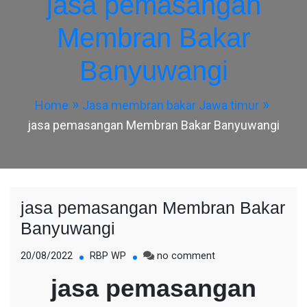
jasa pemasangan
Membran Bakar
Banyuwangi
Home
Jasa membran bakar Jawa timur
jasa pemasangan Membran Bakar Banyuwangi
jasa pemasangan Membran Bakar
Banyuwangi
on
20/08/2022
RBP WP
no comment
jasa
jasa pemasangan
pemasangan
Membran