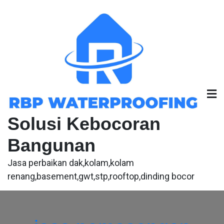
Skip
to
content
Solusi Kebocoran
Bangunan
Jasa perbaikan dak,kolam,kolam
renang,basement,gwt,stp,rooftop,dinding bocor