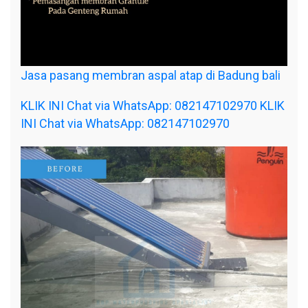
Jasa pasang membran aspal atap di Badung bali
KLIK INI Chat via WhatsApp: 082147102970
KLIK
INI Chat via WhatsApp: 082147102970