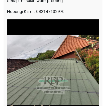
setiap masalah waterproofing.
Hubungi Kami : 082147102970