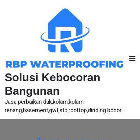
Skip
to
content
Solusi Kebocoran
Bangunan
Jasa perbaikan dak,kolam,kolam
renang,basement,gwt,stp,rooftop,dinding bocor