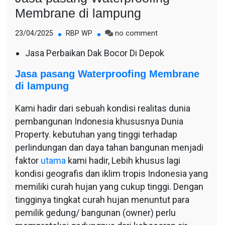
Membrane di lampung
on
23/04/2025
RBP WP
no comment
Jasa
Jasa Perbaikan Dak Bocor Di Depok
pasang
Waterproofing
Jasa pasang Waterproofing Membrane
Membrane
di lampung
di
lampung
Kami hadir dari sebuah kondisi realitas dunia
pembangunan Indonesia khususnya Dunia
Property. kebutuhan yang tinggi terhadap
perlindungan dan daya tahan bangunan menjadi
faktor
utama
kami hadir, Lebih khusus lagi
kondisi geografis dan iklim tropis Indonesia yang
memiliki curah hujan yang cukup tinggi. Dengan
tingginya tingkat curah hujan menuntut para
pemilik gedung/ bangunan (owner) perlu