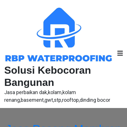
Skip
to
content
Solusi Kebocoran
Bangunan
Jasa perbaikan dak,kolam,kolam
renang,basement,gwt,stp,rooftop,dinding bocor