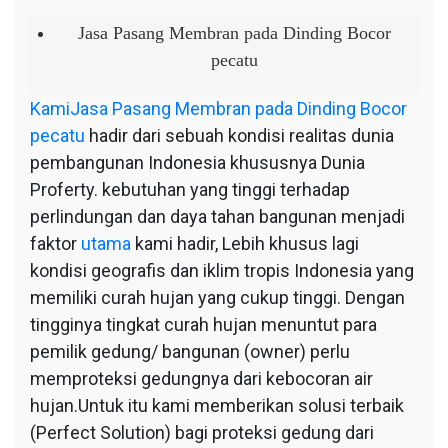
Jasa
Pasang
Jasa Pasang Membran pada Dinding Bocor
Membran
pecatu
pada
Dinding
Kami
Jasa Pasang Membran pada Dinding Bocor
Bocor
pecatu
hadir dari sebuah kondisi realitas dunia
pecatu
pembangunan Indonesia khususnya Dunia
Proferty. kebutuhan yang tinggi terhadap
perlindungan dan daya tahan bangunan menjadi
faktor
utama
kami hadir, Lebih khusus lagi
kondisi geografis dan iklim tropis Indonesia yang
memiliki curah hujan yang cukup tinggi. Dengan
tingginya tingkat curah hujan menuntut para
pemilik gedung/ bangunan (owner) perlu
memproteksi gedungnya dari kebocoran air
hujan.Untuk itu kami memberikan solusi terbaik
(Perfect Solution) bagi proteksi gedung dari